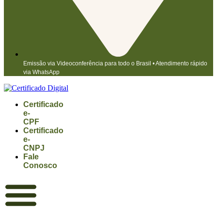
Emissão via Videoconferência para todo o Brasil • Atendimento rápido
via WhatsApp
Certificado
e-
CPF
Certificado
e-
CNPJ
Fale
Conosco